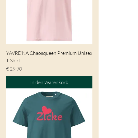
YAVRE'NA Chaosqueen Premium Unisex
T-Shirt
Preis
€ 29,90
In den Warenkorb