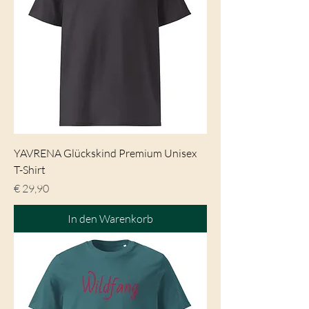
YAVRENA Glückskind Premium Unisex
T-Shirt
Preis
€ 29,90
In den Warenkorb