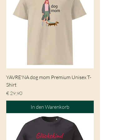
YAVRE'NA dog mom Premium Unisex T-
Shirt
Preis
€ 29,90
In den Warenkorb