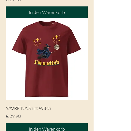
In den Warenkorb
YAVRE´NA Shirt Witch
Preis
€ 29,90
In den Warenkorb