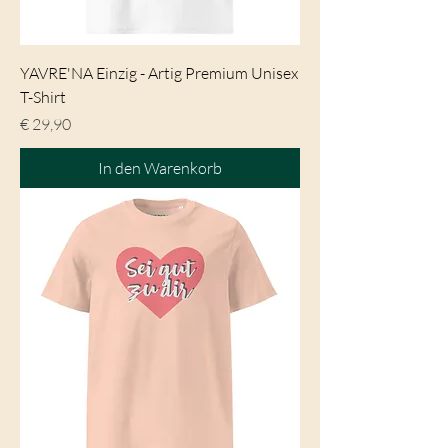
YAVRE'NA Einzig - Artig Premium Unisex
T-Shirt
Preis
€ 29,90
In den Warenkorb