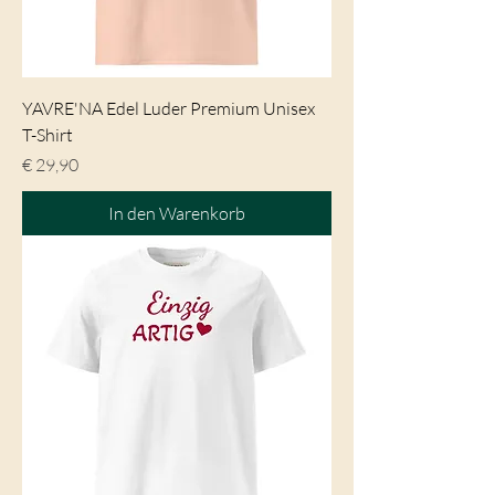
YAVRE'NA Edel Luder Premium Unisex
T-Shirt
Preis
€ 29,90
In den Warenkorb