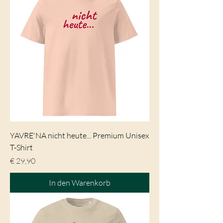
YAVRE'NA nicht heute... Premium Unisex
T-Shirt
Preis
€ 29,90
In den Warenkorb