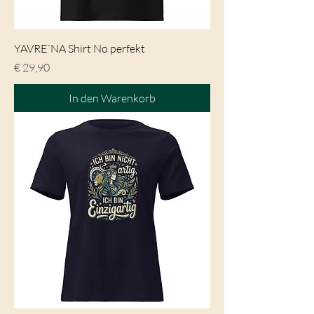
YAVRE´NA Shirt No perfekt
Preis
€ 29,90
In den Warenkorb