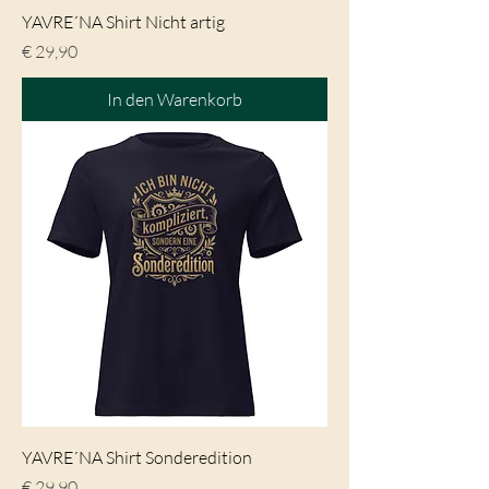
YAVRE´NA Shirt Nicht artig
Preis
€ 29,90
In den Warenkorb
YAVRE´NA Shirt Sonderedition
Preis
€ 29,90