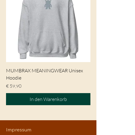
MUMBRAX MEANINGWEAR Unisex
Hoodie
Preis
€ 59,90
In den Warenkorb
Impressum