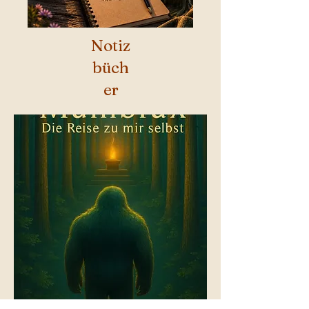
Notiz
büch
er