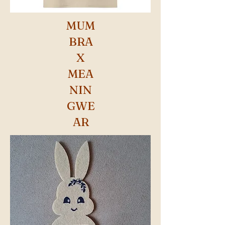
MUM
BRA
X
MEA
NIN
GWE
AR