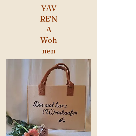
YAV
RE'N
A
Woh
nen