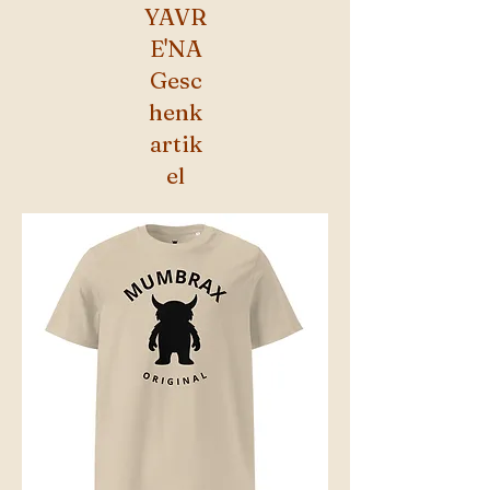
YAVR
E'NA
Gesc
henk
artik
el