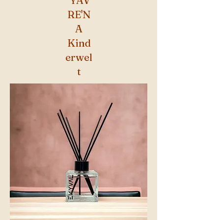
RE'N
A
Kind
erwel
t