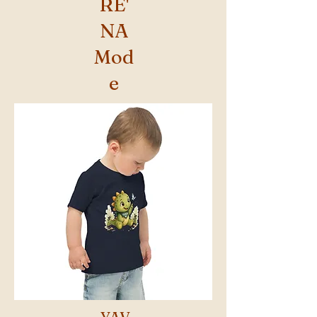
RE'
NA
Mod
e
YAV