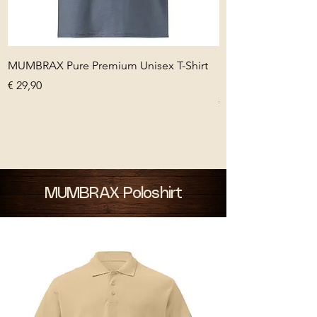
MUMBRAX Pure Premium Unisex T-Shirt
MUMBRAX MEANIN
Premium Unisex T-S
Preis
€ 29,90
Preis
€ 29,90
MUMBRAX Poloshirt