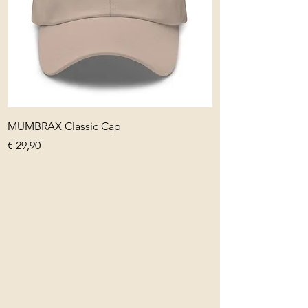
MUMBRAX Classic Cap
Preis
€ 29,90
um
UM
AX
na
r