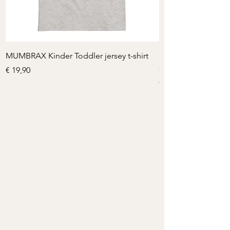
MUMBRAX Kinder Toddler jersey t-shirt
MUMBRAX Kinder T-S
shirt
Preis
€ 19,90
Preis
€ 19,90