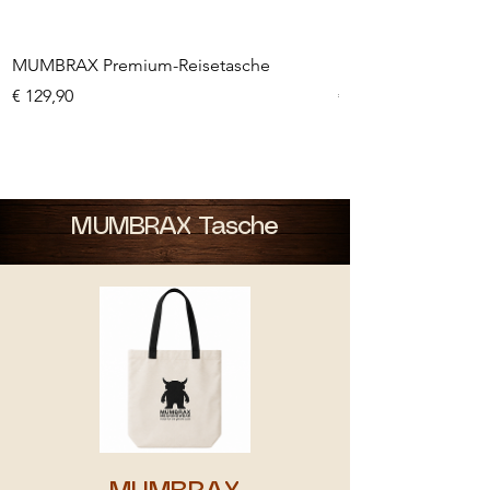
MUMBRAX Premium-Reisetasche
MUMBRAX Travel Ta
Preis
Preis
€ 129,90
€ 129,90
MUMBRAX Tasche