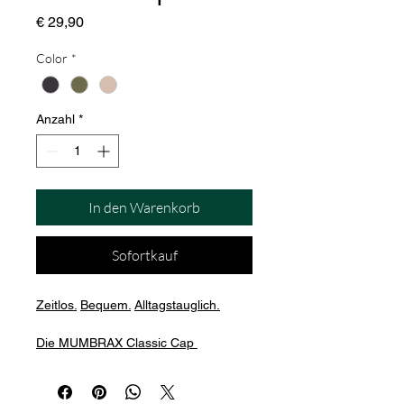
Preis
€ 29,90
Color
*
Anzahl
*
In den Warenkorb
Sofortkauf
Zeitlos.
Bequem.
Alltagstauglich.
Die MUMBRAX Classic Cap 
überzeugt mit ihrem schlichten 
Design und dezenten MUMBRAX-
Logo auf der Vorderseite.