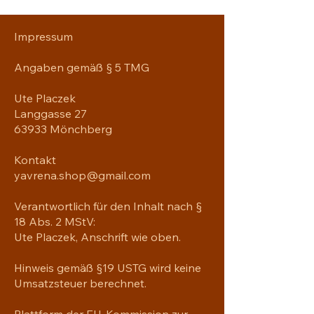
Dank der verstellbaren 
Metallschnalle passt sie sich 
Impressum
angenehm an und wird schnell zum 
täglichen Begleiter - ob in der 
Angaben gemäß § 5 TMG
Freizeit, beim Spaziergang oder auf 
Reisen.
Ute Placzek
Langgasse 27
Highlights
63933 Mönchberg
Hochwertige Baumwollcap
Kontakt
MUMBRAX Logo
Verstellbarer Verschluss
yavrena.shop@gmail.com
Angenehm leicht zu tragen
Klassischer Look für Damen und 
Verantwortlich für den Inhalt nach §
Herren
18 Abs. 2 MStV:
Material: 100% Baumwolle
Ute Placzek, Anschrift wie oben.
Hinweis gemäß §19 USTG wird keine
Umsatzsteuer berechnet.
Plattform der EU-Kommission zur