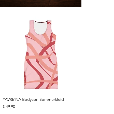
YAVRE'NA Bodycon Sommerkleid
YAVRE'NA Bodycon
Preis
Preis
€ 49,90
€ 49,90