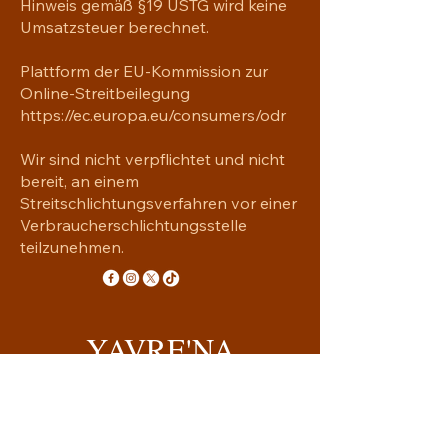
Hinweis gemäß §19 USTG wird keine
• Stoffgewicht: 225 g/m²  (US/Mexico) 
Umsatzsteuer berechnet.
• Stoffgewicht: 230 g/m² (Lettland) 
• Weiches, angenehmes 
Plattform der EU-Kommission zur
Microfasergewebe
Online-Streitbeilegung
• Elastisches Material mit Vier-Wege-
https://ec.europa.eu/consumers/odr
Strech
• Rohmaterial je nach 
Wir sind nicht verpflichtet und nicht
Produktionsstandort aus Mexico 
bereit, an einem
oder China  
Streitschlichtungsverfahren vor einer
Für Erwachsene 
Verbraucherschlichtungsstelle
EU Gewährleistung: 2 Jahre 
teilzunehmen.
YAVRE'NA
Handgemachtes mit Seele
yavrena.shop@gmail.com