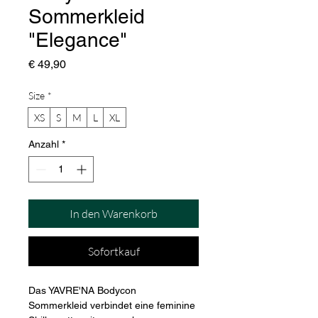
Sommerkleid
"Elegance"
Preis
€ 49,90
Size
*
XS
S
M
L
XL
Anzahl
*
In den Warenkorb
Sofortkauf
Das YAVRE'NA Bodycon 
Sommerkleid verbindet eine feminine 