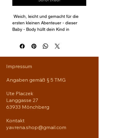
 Weich, leicht und gemacht für die 
ersten kleinen Abenteuer - dieser 
Baby - Body hüllt dein Kind in 
atmungsaktive, gekämmte 
ringgesponnene Bio-Baumwolle und 
begeistert mit der liebevollen Yavreni 
Dino Illustration, die jedem Tag eine 
fröhliche Note verleiht.
Impressum
Der gerippte Halsausschnitt und die 
Angaben gemäß § 5 TMG
Ärmelabschlüsse sorgen für 
angenehme Bewegungsfreiheit. 
Ute Placzek
Seitennähte helfen dabei, die Form 
Langgasse 27
auch nach vielen Wäschen zu 
63933 Mönchberg
erhalten. Praktische Druckknöpfe im 
Schritt ermöglichen schnelles und 
Kontakt
unkompliziertes Wickeln, während 
das leicht herauslösbare Etikett 
yavrena.shop@gmail.com
zusätzlichen Tragekomfort bietet.