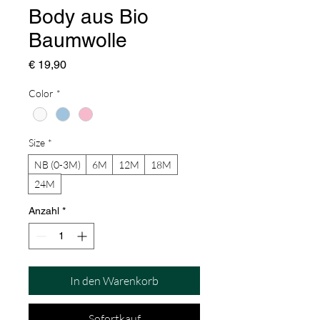
Body aus Bio
Baumwolle
Preis
€ 19,90
Color
*
Size
*
NB (0-3M)
6M
12M
18M
24M
Anzahl
*
In den Warenkorb
Sofortkauf