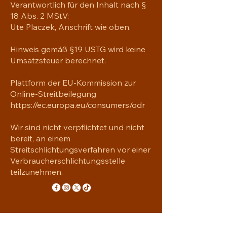
Verantwortlich für den Inhalt nach §
Die REACH-zertifizierten Fasern und 
18 Abs. 2 MStV:
die hochwertige Verarbeitung fühlen 
Ute Placzek, Anschrift wie oben.
sich besonders snft auf empfindlicher 
Babyhaut an und machen den Body 
Hinweis gemäß §19 USTG wird keine
zum pefekten Begleiter für 
Umsatzsteuer berechnet.
Spielzeiten, Spaziergänge im 
Kinderwagen und gemütliche 
Plattform der EU-Kommission zur
Kuschelstunden.
Online-Streitbeilegung
https://ec.europa.eu/consumers/odr
Produkteigenschaften
Wir sind nicht verpflichtet und nicht
100% gekämmte, 
bereit, an einem
ringgesponnene Baumwolle.
Streitschlichtungsverfahren vor einer
Weicher, leichter Stoff (ca 153 
Verbraucherschlichtungsstelle
g/m²).
teilzunehmen.
Seitennähte für bessere 
Formstabilität.
Gerippte Einfassungen für 
angenehmen Strech und hohen 
Tragekomfort.
YAVRE'NA
Passende Kunsstoff-