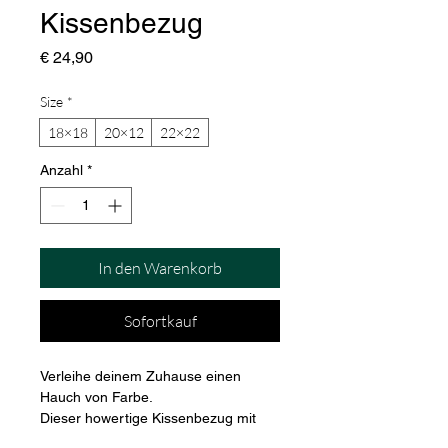
Kissenbezug
Preis
€ 24,90
Size
*
18×18
20×12
22×22
Anzahl
*
In den Warenkorb
Sofortkauf
Verleihe deinem Zuhause einen 
Hauch von Farbe. 
Dieser howertige Kissenbezug mit 
angenehmer Haptik ist genau das 