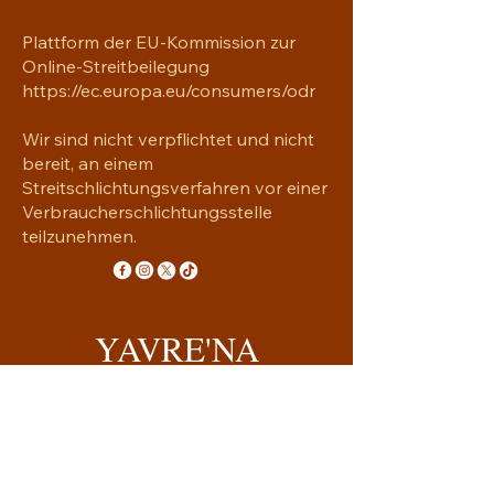
Altersbeschränkung: Für 
Erwachsene 
Plattform der EU-Kommission zur
EU Garantie: 2 Jahre
Online-Streitbeilegung
Weitere Konformitätsinformationen: 
https://ec.europa.eu/consumers/odr
Erfüllt die Anforderungen hinsichtlich 
Formaldehyd, Azofarbstoffen, Blei, 
Wir sind nicht verpflichtet und nicht
Cadmium und Bisphenolen.
bereit, an einem
Streitschlichtungsverfahren vor einer
Verbraucherschlichtungsstelle
teilzunehmen.
YAVRE'NA
Handgemachtes mit Seele
yavrena.shop@gmail.com