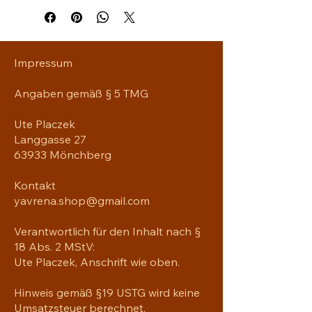
Richtige dafür.
Im Lieferumfang ist nur der 
Kissenbezug enthalten.
Impressum
Erhältliche Größen 
Angaben gemäß § 5 TMG
(18 x 18) = 45 x 45 cm
Ute Placzek
(20 x 12) = 50 x 30 cm
Langgasse 27
(22 x 22) = 56 x 56 cm
63933 Mönchberg
Kontakt
 100% Polyester 
Stoffgewicht: 275 g/m² 
yavrena.shop@gmail.com
Stoff mit Leinenoptik
Verdeckter Reißverschluss
Verantwortlich für den Inhalt nach §
Maschinenwaschbar
18 Abs. 2 MStV:
Rohprodukt-Koponenten für die 
Ute Placzek, Anschrift wie oben.
EU stammen aus China und 
Polen
Hinweis gemäß §19 USTG wird keine
Umsatzsteuer berechnet.