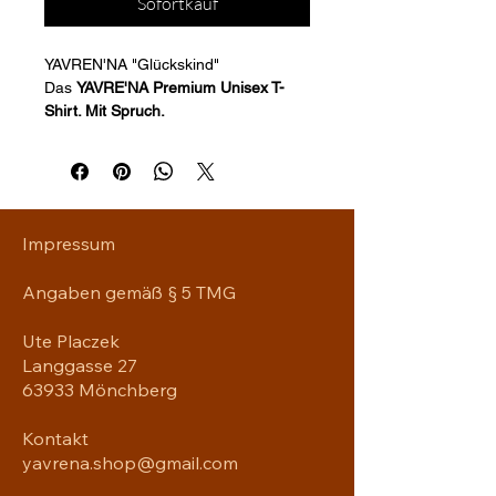
Sofortkauf
YAVREN'NA "Glückskind"
Das 
YAVRE'NA Premium
Unisex T-
Shirt. Mit Spruch. 
Es  erinnert dich daran, dir selbst mit 
der selben Freundlichkeit zu 
begegnen, die du anderen schenkst. 
Gefertigt aus hochwertiger Bio-
Baumwolle verbindet es 
Impressum
angenehmen Tragekomfort mit 
einem klaren, zeitlosen Design. Für 
Angaben gemäß § 5 TMG
Menschen, die nicht jedem Trend 
folgen, sondern ihren eigenen Stil 
Ute Placzek
leben.  
Langgasse 27
YAVRE'NA - Glückskind
63933 Mönchberg
Kontakt
• 100% Bio Baumwolle 
(ringgesponnen) 
yavrena.shop@gmail.com
• Stoffgewicht: 180 g/m²