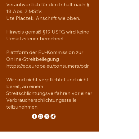
• Single jersey 
Verantwortlich für den Inhalt nach §
• Normale Passform 
18 Abs. 2 MStV:
• Eingesetzte Ärmel
Ute Placzek, Anschrift wie oben.
• 1 × 1 Rippstick am Kragen
• Doppelte Ziernähte an Ärmeln und 
Hinweis gemäß §19 USTG wird keine
Saum
Umsatzsteuer berechnet.
• Nackenband aus dem gleichen Stoff
Plattform der EU-Kommission zur
Online-Streitbeilegung
EU Garantie: 2 Jahre 
https://ec.europa.eu/consumers/odr
Entspricht den  EU REACH 
Anforderungen
Wir sind nicht verpflichtet und nicht
bereit, an einem
Streitschlichtungsverfahren vor einer
Verbraucherschlichtungsstelle
teilzunehmen.
YAVRE'NA