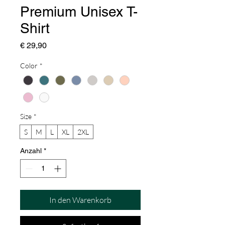
Premium Unisex T-
Shirt
Preis
€ 29,90
Color
*
Size
*
S
M
L
XL
2XL
Anzahl
*
In den Warenkorb