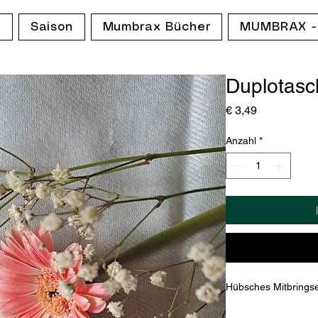
p
Saison
Mumbrax Bücher
MUMBRAX -
Duplotasc
Preis
€ 3,49
Anzahl
*
Hübsches Mitbrings