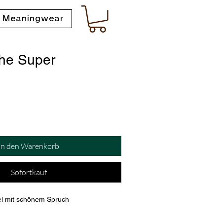
 Meaningwear
he Super
In den Warenkorb
Sofortkauf
el mit schönem Spruch