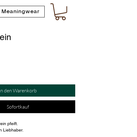
 Meaningwear
ein
In den Warenkorb
Sofortkauf
in pfeift.
n Liebhaber.