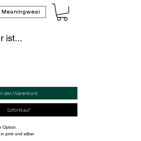
 Meaningwear
 ist...
In den Warenkorb
Sofortkauf
e Option.
in pink und silber