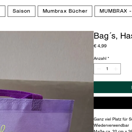
p
Saison
Mumbrax Bücher
MUMBRAX -
Bag´s, Ha
Preis
€ 4,99
Anzahl
*
Ganz viel Platz für 
Wiederverwendbar
Maße ca. 32 cm x 2