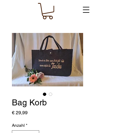
Bag Korb
Preis
€ 29,99
Anzahl
*