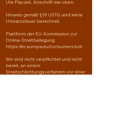
Ute Placzek, Anschrift wie oben.
Hinweis gemäß §19 USTG wird keine
Umsatzsteuer berechnet.
Plattform der EU-Kommission zur
Online-Streitbeilegung
https://ec.europa.eu/consumers/odr
Wir sind nicht verpflichtet und nicht
bereit, an einem
Streitschlichtungsverfahren vor einer
Verbraucherschlichtungsstelle
teilzunehmen.
YAVRE'NA
Handgemachtes mit Seele