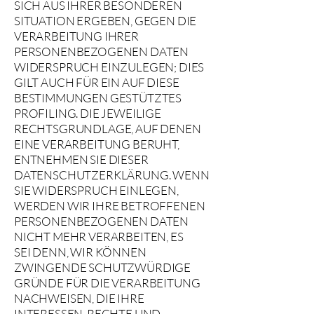
SICH AUS IHRER BESONDEREN
SITUATION ERGEBEN, GEGEN DIE
VERARBEITUNG IHRER
PERSONENBEZOGENEN DATEN
WIDERSPRUCH EINZULEGEN; DIES
GILT AUCH FÜR EIN AUF DIESE
BESTIMMUNGEN GESTÜTZTES
PROFILING. DIE JEWEILIGE
RECHTSGRUNDLAGE, AUF DENEN
EINE VERARBEITUNG BERUHT,
ENTNEHMEN SIE DIESER
DATENSCHUTZERKLÄRUNG. WENN
SIE WIDERSPRUCH EINLEGEN,
WERDEN WIR IHRE BETROFFENEN
PERSONENBEZOGENEN DATEN
NICHT MEHR VERARBEITEN, ES
SEI DENN, WIR KÖNNEN
ZWINGENDE SCHUTZWÜRDIGE
GRÜNDE FÜR DIE VERARBEITUNG
NACHWEISEN, DIE IHRE
INTERESSEN, RECHTE UND