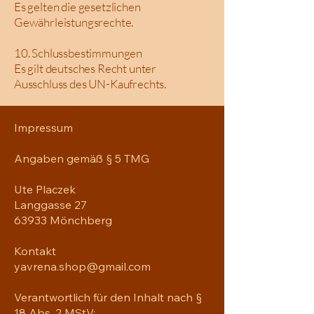
Es gelten die gesetzlichen
Gewährleistungsrechte.
10. Schlussbestimmungen
Es gilt deutsches Recht unter
Ausschluss des UN-Kaufrechts.
Impressum
Angaben gemäß § 5 TMG
Ute Placzek
Langgasse 27
63933 Mönchberg
Kontakt
yavrena.shop@gmail.com
Verantwortlich für den Inhalt nach §
18 Abs. 2 MStV: