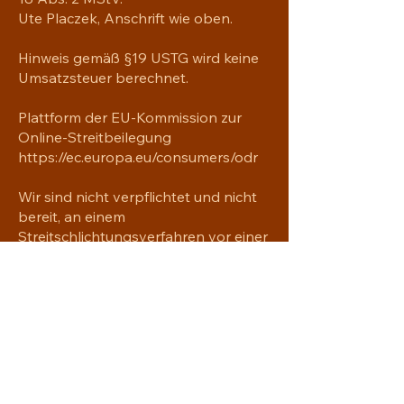
Ute Placzek, Anschrift wie oben.
Hinweis gemäß §19 USTG wird keine
Umsatzsteuer berechnet.
Plattform der EU-Kommission zur
Online-Streitbeilegung
https://ec.europa.eu/consumers/odr
Wir sind nicht verpflichtet und nicht
bereit, an einem
Streitschlichtungsverfahren vor einer
Verbraucherschlichtungsstelle
teilzunehmen.
YAVRE'NA