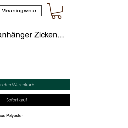
 Meaningwear
anhänger Zicken...
In den Warenkorb
Sofortkauf
us Polyester