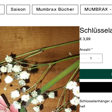
p
Saison
Mumbrax Bücher
MUMBRAX -
Schlüssel
Preis
€ 3,99
Anzahl
*
Schlüsselanhänger a
hell