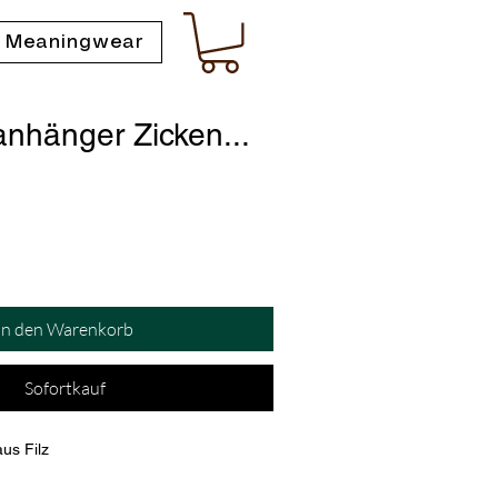
 Meaningwear
anhänger Zicken...
In den Warenkorb
Sofortkauf
us Filz