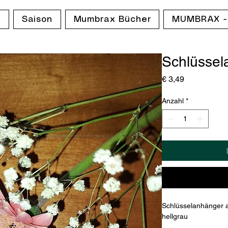
p
Saison
Mumbrax Bücher
MUMBRAX -
Schlüssel
Preis
€ 3,49
Anzahl
*
Schlüsselanhänger a
hellgrau