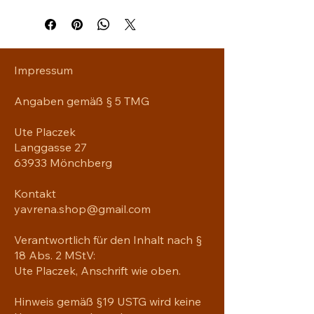
Design mit einer besonderen 
Symbolik. Die charakteristische 
Mumbrax Figur macht ihn zu einem 
Dezenten Hingucker an 
Schlüsselbund, Tasche oder 
Impressum
Rucksack.
Angaben gemäß § 5 TMG
Das Material sorgt für eine 
angenehme Haptik und macht den 
Ute Placzek
Anhänger zu einem liebevollen 
Langgasse 27
Begleiter für unterwegs.
63933 Mönchberg
Ideal als kleines Geschenk oder als 
Kontakt
persönliches Zeichen für Freiheit, 
Individualität und die Erinnerung 
yavrena.shop@gmail.com
daran, seinen eigenen Weg zu 
gehen.
Verantwortlich für den Inhalt nach §
18 Abs. 2 MStV:
Material: Kunstleder
Ute Placzek, Anschrift wie oben.
Motiv: Mumbrax ohne Schriftzug
Farbe: Braun mit schwarzem Motiv
Hinweis gemäß §19 USTG wird keine
Verwendung: Schlüsselbund, Tasche, 