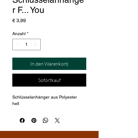
r F... You
Preis
€ 3,99
Anzahl
*
In den Warenkorb
Sofortkauf
Schlüsselanhänger aus Polyester
hell