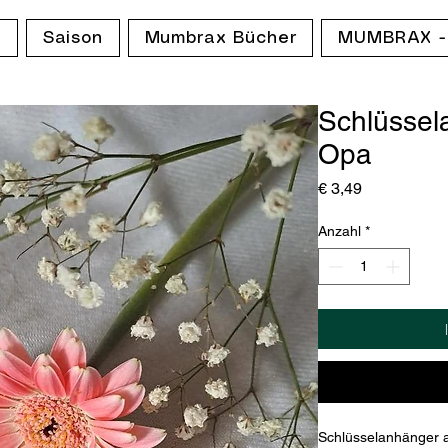
p
Saison
Mumbrax Bücher
MUMBRAX -
Schlüssel
Opa
Preis
€ 3,49
Anzahl
*
Schlüsselanhänger a