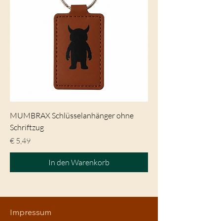
MUMBRAX Schlüsselanhänger ohne
Schriftzug
Preis
€ 5,49
In den Warenkorb
Impressum